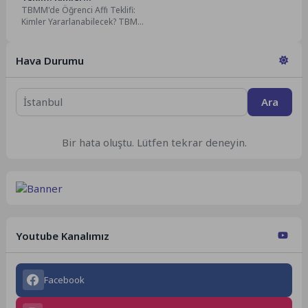
TBMM'de Öğrenci Affı Teklifi:
Yararlanabilecek?
Kimler Yararlanabilecek? TBMM
gündemine gelen yeni kanun
teklifiyle yükseköğretimde
öğrenci affına...
Hava Durumu
Ara
Bir hata oluştu. Lütfen tekrar deneyin.
Youtube Kanalımız
Facebook