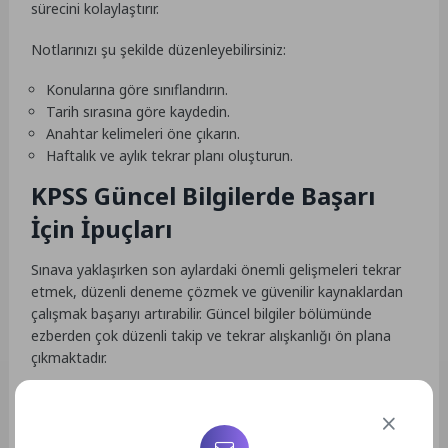
sürecini kolaylaştırır.
Notlarınızı şu şekilde düzenleyebilirsiniz:
Konularına göre sınıflandırın.
Tarih sırasına göre kaydedin.
Anahtar kelimeleri öne çıkarın.
Haftalık ve aylık tekrar planı oluşturun.
KPSS Güncel Bilgilerde Başarı
İçin İpuçları
Sınava yaklaşırken son aylardaki önemli gelişmeleri tekrar
etmek, düzenli deneme çözmek ve güvenilir kaynaklardan
çalışmak başarıyı artırabilir. Güncel bilgiler bölümünde
ezberden çok düzenli takip ve tekrar alışkanlığı ön plana
çıkmaktadır.
Sık Sorulan Sorular
KPSS güncel bilgiler kaç aylık dönemi