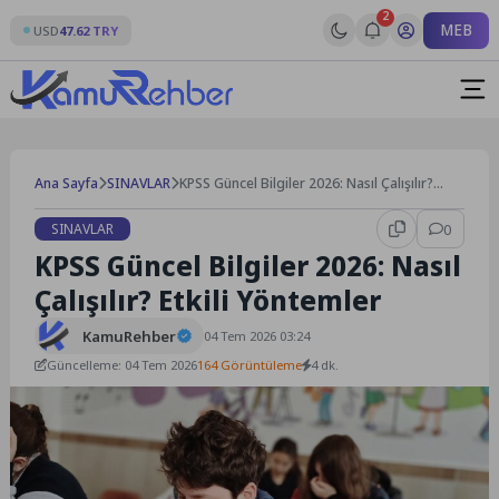
Skip
2
MEB
to
USD
47.62 TRY
content
Ana Sayfa
SINAVLAR
KPSS Güncel Bilgiler 2026: Nasıl Çalışılır?
Etkili Yöntemler
SINAVLAR
0
KPSS Güncel Bilgiler 2026: Nasıl
Çalışılır? Etkili Yöntemler
KamuRehber
04 Tem 2026 03:24
Güncelleme: 04 Tem 2026
164 Görüntüleme
4 dk.