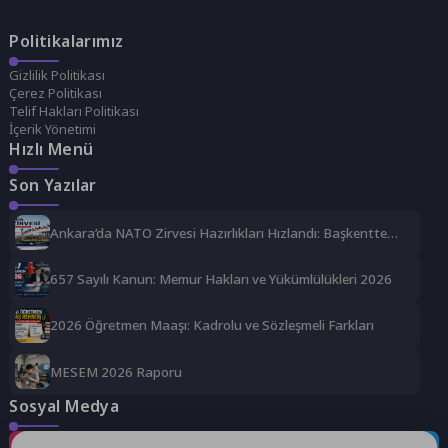
Politikalarımız
Gizlilik Politikası
Çerez Politikası
Telif Hakları Politikası
İçerik Yönetimi
Hızlı Menü
Son Yazılar
Ankara’da NATO Zirvesi Hazırlıkları Hızlandı: Başkentte
Güvenlik ve Organizasyon Alarmı
657 Sayılı Kanun: Memur Hakları ve Yükümlülükleri 2026
2026 Öğretmen Maaşı: Kadrolu ve Sözleşmeli Farkları
MESEM 2026 Raporu
Sosyal Medya
Instagram
Facebook
Twitter