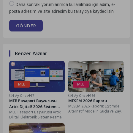
Daha sonraki yorumlarımda kullanılması için adım, e-
posta adresim ve site adresim bu tarayıcıya kaydedilsin.
GÖNDER
Benzer Yazılar
MEB
MEB
1 Ay Önce
171
1 Ay Önce
166
MEB Pasaport Başvurusu
MESEM 2026 Raporu
MESEM 2026 Raporu: Eğitimde
Artık Dijital! 2026 Sistem
Alternatif Modelin Güçlü ve Zayıf
MEB Pasaport Başvurusu Artık
Resmen Hizmete Girdi
Yönleri Masaya Yatırıldı
Dijital! Elektronik Sistem Resmen
Türkiye'de mesleki eğitimin...
Hizmete Girdi MEB pasaport
başvurusu işlemleri artık...