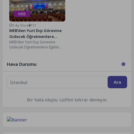
MEB
1 Ay Önce
111
MEB’den Yurt Dışı Görevine
Gidecek Öğretmenlere
MEB'den Yurt Dışı Görevine
Eğitim
Gidecek Öğretmenlere Eğitim
Millî Eğitim Bakanlığı (MEB), yurt
dışında görev yapacak...
Hava Durumu
Ara
Bir hata oluştu. Lütfen tekrar deneyin.