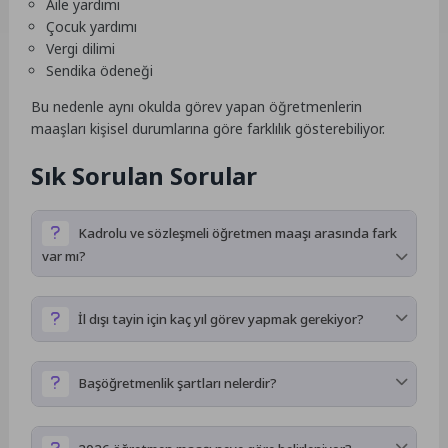
Aile yardımı
Çocuk yardımı
Vergi dilimi
Sendika ödeneği
Bu nedenle aynı okulda görev yapan öğretmenlerin
maaşları kişisel durumlarına göre farklılık gösterebiliyor.
Sık Sorulan Sorular
Kadrolu ve sözleşmeli öğretmen maaşı arasında fark
var mı?
Temel maaş sistemi benzer olsa da bazı ek ödemeler ve
özlük haklarında farklılık bulunabiliyor.
İl dışı tayin için kaç yıl görev yapmak gerekiyor?
Genel uygulamada en az 3 yıllık hizmet süresi şartı aranıyor.
Başöğretmenlik şartları nelerdir?
Uzman öğretmenlik süresini tamamlayan ve ilgili mevzuatta
belirtilen şartları sağlayan öğretmenler başvuru yapabiliyor.