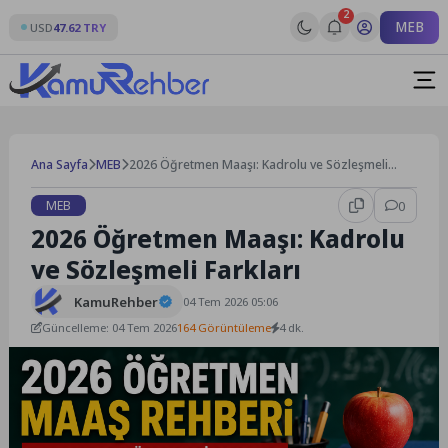
Skip
2
MEB
to
USD
47.62 TRY
content
Ana Sayfa
MEB
2026 Öğretmen Maaşı: Kadrolu ve Sözleşmeli
Farkları
MEB
0
2026 Öğretmen Maaşı: Kadrolu
ve Sözleşmeli Farkları
KamuRehber
04 Tem 2026 05:06
Güncelleme: 04 Tem 2026
164 Görüntüleme
4 dk.