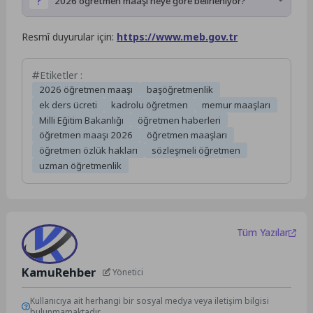
2026 öğretmen maaşı neye göre belirleniyor?
Derece, kademe, hizmet yılı, ek ders ödemeleri ve toplu
Resmî duyurular için:
https://www.meb.gov.tr
sözleşme hükümleri maaş hesaplamasında belirleyici oluyor.
Etiketler :
2026 öğretmen maaşı
başöğretmenlik
ek ders ücreti
kadrolu öğretmen
memur maaşları
Milli Eğitim Bakanlığı
öğretmen haberleri
öğretmen maaşı 2026
öğretmen maaşları
öğretmen özlük hakları
sözleşmeli öğretmen
uzman öğretmenlik
Tüm Yazılar
KamuRehber
Yönetici
Kullanıcıya ait herhangi bir sosyal medya veya iletişim bilgisi
bulunmamaktadır.